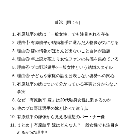
目次
有原航平の嫁は「一般女性」でも注目される存在
理由① 有原航平が結婚相手に選んだ人物像が気になる
理由② 嫁の情報がほとんど出ないこと自体が話題
理由③ 年上説が広まり女性ファンの共感を集めている
理由④ プロ野球選手×一般女性という結婚スタイル
理由⑤ 子どもや家庭の話を公表しない姿勢への関心
有原航平の嫁について分かっている事実と分からない
事実
なぜ「有原航平 嫁」は20代独身女性に刺さるのか
他のプロ野球選手の嫁と比べて違う点
有原航平の嫁像から見える理想のパートナー像
まとめ｜有原航平 嫁はどんな人？一般女性でも注目さ
れる5つの理由!!