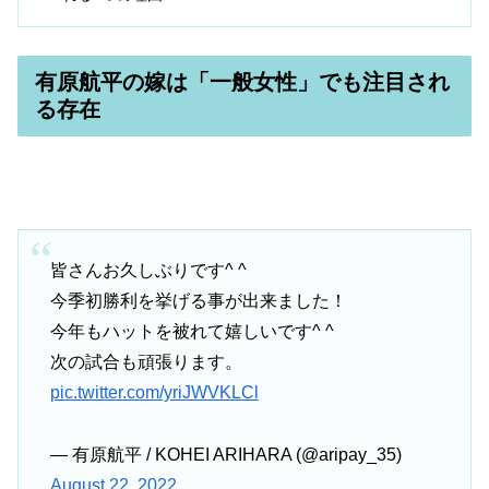
有原航平の嫁は「一般女性」でも注目され
る存在
皆さんお久しぶりです^ ^
今季初勝利を挙げる事が出来ました！
今年もハットを被れて嬉しいです^ ^
次の試合も頑張ります。
pic.twitter.com/yriJWVKLCl
— 有原航平 / KOHEI ARIHARA (@aripay_35)
August 22, 2022