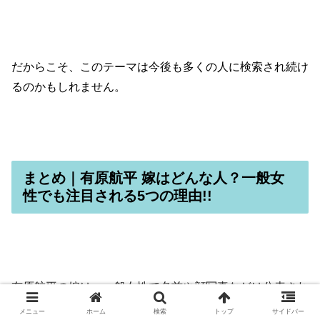
だからこそ、このテーマは今後も多くの人に検索され続け
るのかもしれません。
まとめ｜有原航平 嫁はどんな人？一般女
性でも注目される5つの理由!!
有原航平の嫁は、一般女性で名前や顔写真などは公表され
ていません。
メニュー
ホーム
検索
トップ
サイドバー