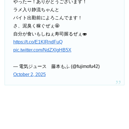
やったー！ありがとうございます！
ラメ入り静流ちゃんと
バイト出勤前によろこんでます！
さ、泥臭く稼ぐぜぇ🤩
自分が食いもしねぇ寿司握るぜぇ🍣
https://t.co/E1KlRndFuQ
pic.twitter.com/NdZXlgHB5X
— 電気ジュース 藤本もふ (@fujimofu42)
October 2, 2025