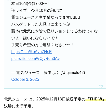
本日10/3(金)17:00〜！
翔ライブ！今月10月の翔パス
電気ジュースと生姜猫なってます🙆‍♀️🙆‍♀️
パスゲットした人見せに来て〜🤳
藤本は元気に木陰で座りションしてるわけじゃな
いよ！嫌いにならないで！
手売り希望の方ご連絡ください〜！
https://t.co/RoAvu7t4sE
pic.twitter.com/VOjvRda3Av
— 電気ジュース 藤本もふ (@fujimofu42)
October 3, 2025
電気ジュース は、2025年12月13日放送予定の
『THE W』
決勝に出演予定。