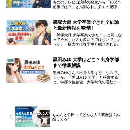
もののテレビ出演時の映像から「180cm
前後では？」と推測され、多くの視聴者
が注目しています。共演者との比較や細
身の体型、姿勢の良さから“高身長に見え
る理由”も話題に。この記事では、テレビ
篠塚大輝 大学卒業できた？結論
芸能
での身長比較やS...
と最新情報を整理!!
「篠塚大輝 大学卒業できた？」と気にな
って検索した方も多いのではないでしょ
うか。一橋大学に在学中と紹介されるこ
ともあり、「もう卒業したの？」「まだ
学生なの？」と情報が錯綜しています。
SNSではさまざまな噂が見られますが、
黒田みゆ 大学はどこ？出身学部
芸能
公式に確認できる事実...
まで徹底解説
黒田みゆさんの出身大学はどこなのでし
ょうか。「黒田みゆ 大学」と検索する
と、学部や偏差値、大学時代の活動まで
気になる方も多いはずです。本記事で
は、公式情報をもとに出身大学・学部を
明確にし大学時代のエピソードや現在の
活躍とのつながりまでわかり...
もめんと竹田ってどんな人？芸歴は？結
婚してる？