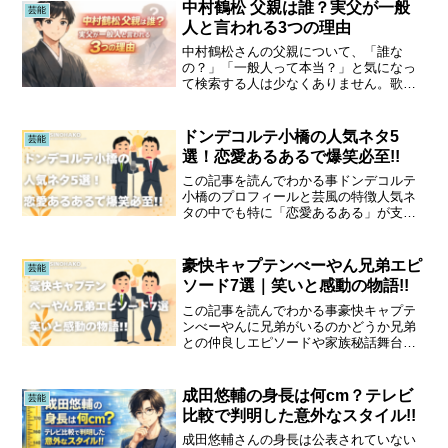
中村鶴松 父親は誰？実父が一般
芸能
人と言われる3つの理由
中村鶴松さんの父親について、「誰な
の？」「一般人って本当？」と気になっ
て検索する人は少なくありません。歌舞
伎役者は家柄が注目されやすい世界だか
らこそ、父親の存在が話題になりやすい
のも自然なことです。この記事では、中
ドンデコルテ小橋の人気ネタ5
芸能
村鶴松さんの父親が公表され...
選！恋愛あるあるで爆笑必至!!
この記事を読んでわかる事ドンデコルテ
小橋のプロフィールと芸風の特徴人気ネ
タの中でも特に「恋愛あるある」が支持
される理由30代主婦が共感しやすいポイ
ントや笑いのツボ劇場や配信で楽しむた
めのチェックポイント今後の活躍や注目
豪快キャプテンべーやん兄弟エピ
芸能
すべき最新情報ドンデコ...
ソード7選｜笑いと感動の物語!!
この記事を読んでわかる事豪快キャプテ
ンべーやんに兄弟がいるのかどうか兄弟
との仲良しエピソードや家族秘話舞台裏
で語られる兄弟との関わり方広島出身な
らではの兄弟との地元エピソード結婚・
子育てと兄弟の支え合いストーリー筋ト
成田悠輔の身長は何cm？テレビ
芸能
レ好きべーやんと兄弟のラ...
比較で判明した意外なスタイル!!
成田悠輔さんの身長は公表されていない