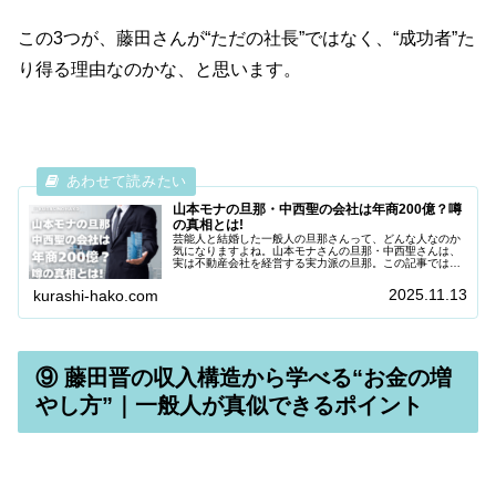
この3つが、藤田さんが“ただの社長”ではなく、“成功者”た
り得る理由なのかな、と思います。
山本モナの旦那・中西聖の会社は年商200億？噂
の真相とは!
芸能人と結婚した一般人の旦那さんって、どんな人なのか
気になりますよね。山本モナさんの旦那・中西聖さんは、
実は不動産会社を経営する実力派の旦那。この記事では、
山本モナさんの旦那としての素顔、会社の規模や事業内
容、夫婦の支え合い家庭生活まで、山...
2025.11.13
kurashi-hako.com
⑨ 藤田晋の収入構造から学べる“お金の増
やし方”｜一般人が真似できるポイント