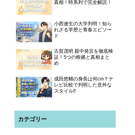
真相！時系列で完全解説！
小西遼生の大学判明！知ら
れざる学歴と青春エピソー
ド
古賀茂明 親中発言を徹底検
証！5つの根拠と真相まと
め
成田悠輔の身長は何cm？テ
レビ比較で判明した意外な
スタイル!!
カテゴリー