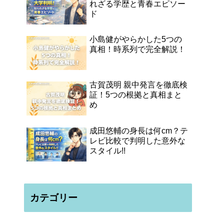
れざる学歴と青春エピソー
ド
小島健がやらかした5つの
真相！時系列で完全解説！
古賀茂明 親中発言を徹底検
証！5つの根拠と真相まと
め
成田悠輔の身長は何cm？テ
レビ比較で判明した意外な
スタイル!!
カテゴリー