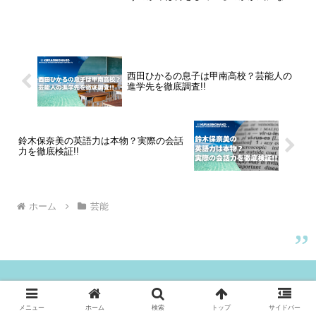
ているのではないでしょうか。かつて“ス
ノーボード一家”として注目を集めた成田
3きょうだい。本記事では、家族構成から
それぞれの経歴、...
西田ひかるの息子は甲南高校？芸能人の
進学先を徹底調査!!
鈴木保奈美の英語力は本物？実際の会話
力を徹底検証!!
ホーム
芸能
プロフィール
お問い合わせ
メニュー
ホーム
検索
トップ
サイドバー