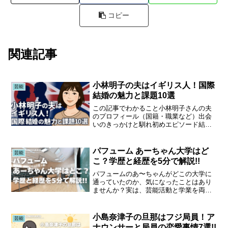
コピー
関連記事
小林明子の夫はイギリス人！国際
芸能
結婚の魅力と課題10選
この記事でわかること小林明子さんの夫
のプロフィール（国籍・職業など）出会
いのきっかけと馴れ初めエピソード結婚
生活の様子や記念日の過ごし方年齢差婚
にまつわる噂と実際の情報国際結婚なら
ではの魅力と課題夫が音楽活動を支える
パフューム あーちゃん大学はど
芸能
エピソードイギリスでの生...
こ？学歴と経歴を5分で解説!!
パフュームのあ〜ちゃんがどこの大学に
通っていたのか、気になったことはあり
ませんか？実は、芸能活動と学業を両立
しながら、しっかりと大学生活を送って
いたんです。この記事では、あ〜ちゃん
の大学名や学部、学生時代のエピソー
小島奈津子の旦那はフジ局員！ア
芸能
ド、そして今の活動につなが...
ナウンサーと局員の恋愛事情7選!!