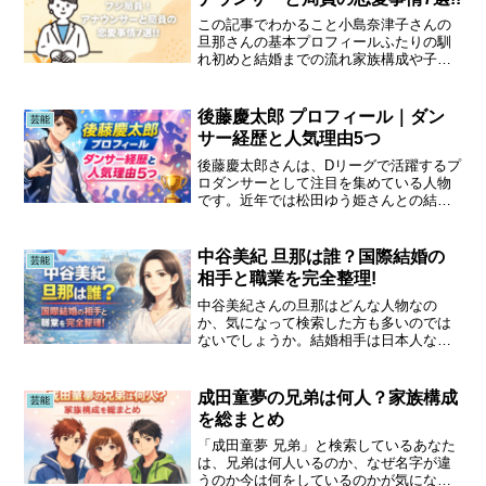
この記事でわかること小島奈津子さんの
旦那さんの基本プロフィールふたりの馴
れ初めと結婚までの流れ家族構成や子育
てのエピソード旦那さんの仕事や役職に
ついてネットで噂される話題の真相1.小
島奈津子の旦那・大野貢氏とは？経歴と
後藤慶太郎 プロフィール｜ダン
芸能
役職をわかりやすく紹介...
サー経歴と人気理由5つ
後藤慶太郎さんは、Dリーグで活躍するプ
ロダンサーとして注目を集めている人物
です。近年では松田ゆう姫さんとの結婚
発表でも話題になり、「どんな人？」
「経歴は？」と気になる方も多いと思い
ます。この記事では、後藤慶太郎さんの
中谷美紀 旦那は誰？国際結婚の
芸能
年齢や出身地などの基本プ...
相手と職業を完全整理!
中谷美紀さんの旦那はどんな人物なの
か、気になって検索した方も多いのでは
ないでしょうか。結婚相手は日本人なの
か、それとも外国人なのか職業や経歴、
現在の暮らしまで知りたいポイントは意
外と多いものです。本記事では「中谷美
成田童夢の兄弟は何人？家族構成
芸能
紀 旦那」というキーワード...
を総まとめ
「成田童夢 兄弟」と検索しているあなた
は、兄弟は何人いるのか、なぜ名字が違
うのか今は何をしているのかが気になっ