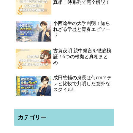
真相！時系列で完全解説！
小西遼生の大学判明！知ら
れざる学歴と青春エピソー
ド
古賀茂明 親中発言を徹底検
証！5つの根拠と真相まと
め
成田悠輔の身長は何cm？テ
レビ比較で判明した意外な
スタイル!!
カテゴリー