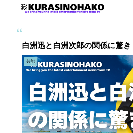
白洲迅と白洲次郎の関係に驚き
芸能