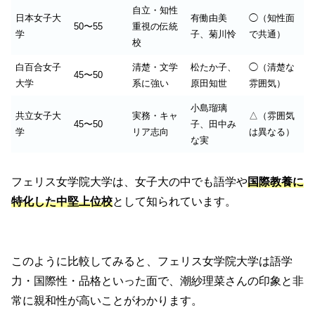
自立・知性
日本女子大
有働由美
◯（知性面
50〜55
重視の伝統
学
子、菊川怜
で共通）
校
白百合女子
清楚・文学
松たか子、
◯（清楚な
45〜50
大学
系に強い
原田知世
雰囲気）
小島瑠璃
共立女子大
実務・キャ
△（雰囲気
45〜50
子、田中み
学
リア志向
は異なる）
な実
フェリス女学院大学は、女子大の中でも語学や
国際教養に
特化した中堅上位校
として知られています。
このように比較してみると、フェリス女学院大学は語学
力・国際性・品格といった面で、潮紗理菜さんの印象と非
常に親和性が高いことがわかります。