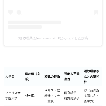
潮 紗理菜(@ushiosarina8_8)がシェアした投稿
潮紗理菜さ
偏差値（文
芸能人卒業
大学名
校風の特徴
んとの親和
系）
生例
性
キリスト教
◎（品のあ
フェリス女
雨宮塔子、
45〜52
精神・マナ
る話し方・
学院大学
紺野美沙子
ー重視
語学力）