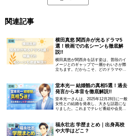
関連記事
横田真悠 関西弁が光るドラマ5
芸能
選！映画での名シーンも徹底解
説!!
横田真悠が関西弁を話す姿は、普段のイ
メージとのギャップで一層かわいさが際
立ちます。だからこそ、どのドラマや映
画でその瞬間が見られるのかを知ってお
くことは大切です。実際に関西弁を披露
した作品をまとめて紹介すれば、見逃し
堂本光一 結婚観の真相5選！過去
芸能
なく楽しめますしファンの...
発言から本音を徹底解説!!
堂本光一さんは、2025年12月28日に一般
女性との結婚を発表し、大きな話題にな
りました。これまでテレビ番組や会見で
語ってきた恋愛観・結婚観には、長年フ
ァンが注目してきたポイントが多くあり
ます。特に、2018年の番組での「チュー
福永壮志 学歴まとめ｜出身高校
芸能
は毎日するで...
や大学はどこ？