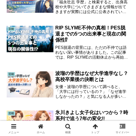
「福永壮志 学歴」と検索すると、出身高
校や大学についてさまざまな情報が出て
きますが実際には公式に公表されていな
い点が多いのが現状です。福永壮志は、
学歴の細かな校名よりも、海外で映画制
作を学んだ経験やこれまでの作品実績で
RIP SLYME不仲の真相！PES脱
芸能
評価されてきた人物と言...
退までの5つの出来事と現在の関
係性⁉
PES脱退の背景には、ただの不仲では語
れない深い事情がありました。この記事
では、RIP SLYMEの活動休止から再始動
までの5つの出来事を時系列で整理し、
PESが語った“いじめ”の真相にも触れてい
ます。昔から応援してきたファンだから
波瑠の学歴はなぜ大学進学なし？
芸能
こそ、知...
高校卒業後の決断とは
女優・波瑠の学歴について調べると、
「大学には行っているの？」「なぜ進学
しなかったの？」と気になる人が多いよ
うです。知的で落ち着いた印象から大卒
と思われがちですが、実際の進路は少し
意外なものでした。本記事では、波瑠の
氷川きよし女子化はいつから？時
芸能
学歴を整理しつつ、大学進学...
系列で追う7年の変化!!
氷川きよしさんの“女子化”が話題になって
から、どのように変化してきたのか気に
メニュー
ホーム
検索
トップ
サイドバー
なる方は多いですよね。2017年頃の小さ